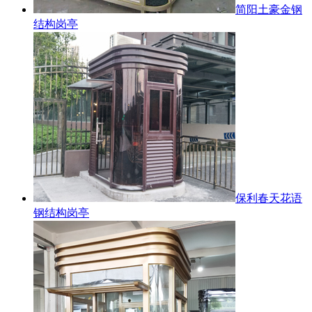
简阳土豪金钢
结构岗亭
保利春天花语
钢结构岗亭