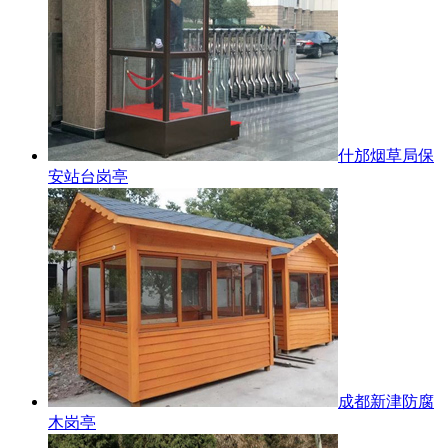
什邡烟草局保
安站台岗亭
成都新津防腐
木岗亭