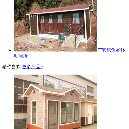
广安鳄鱼谷移
动厕所
猜你喜欢
更多产品>