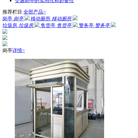
交通岗亭的实用性和必要性
推荐栏目
全部产品>
岗亭
岗亭
移动厕所
移动厕所
垃圾房
垃圾房
售货亭
售货亭
警务亭
警务亭
岗亭
详情>