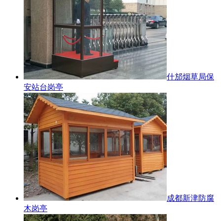
什邡烟草局保
安站台岗亭
成都新津防腐
木岗亭