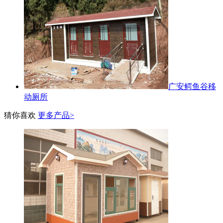
广安鳄鱼谷移
动厕所
猜你喜欢
更多产品>