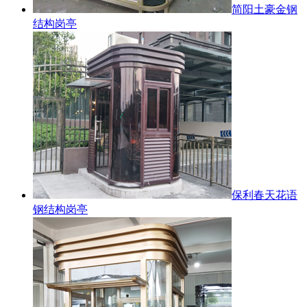
简阳土豪金钢
结构岗亭
保利春天花语
钢结构岗亭