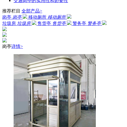
交通岗亭的实用性和必要性
推荐栏目
全部产品>
岗亭
岗亭
移动厕所
移动厕所
垃圾房
垃圾房
售货亭
售货亭
警务亭
警务亭
岗亭
详情>