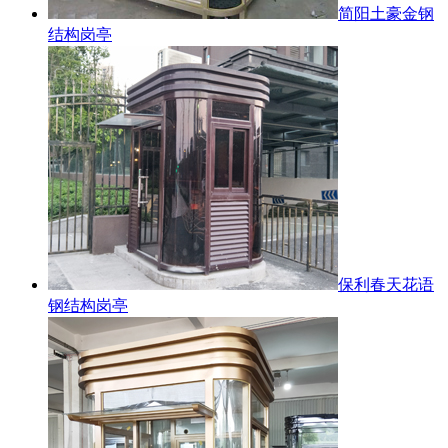
简阳土豪金钢
结构岗亭
保利春天花语
钢结构岗亭