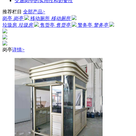
交通岗亭的实用性和必要性
推荐栏目
全部产品>
岗亭
岗亭
移动厕所
移动厕所
垃圾房
垃圾房
售货亭
售货亭
警务亭
警务亭
岗亭
详情>