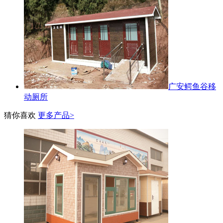
广安鳄鱼谷移
动厕所
猜你喜欢
更多产品>