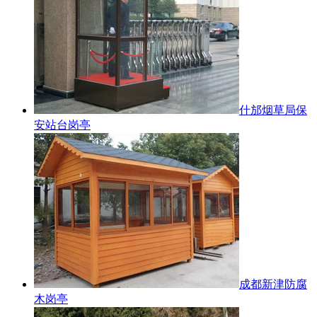
什邡烟草局保
安站台岗亭
成都新津防腐
木岗亭