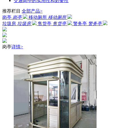
交通岗亭的实用性和必要性
推荐栏目
全部产品>
岗亭
岗亭
移动厕所
移动厕所
垃圾房
垃圾房
售货亭
售货亭
警务亭
警务亭
岗亭
详情>