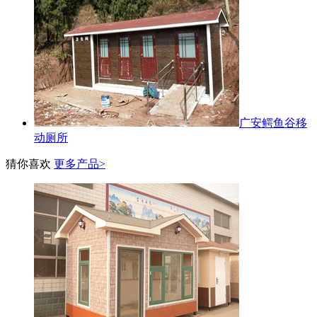
广安鳄鱼谷移
动厕所
猜你喜欢
更多产品>