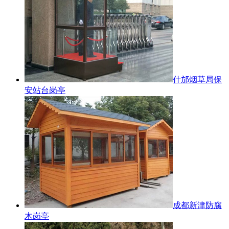
什邡烟草局保
安站台岗亭
成都新津防腐
木岗亭