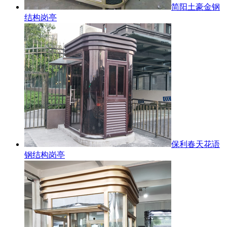
简阳土豪金钢
结构岗亭
保利春天花语
钢结构岗亭