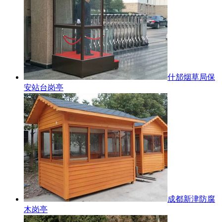
什邡烟草局保
安站台岗亭
成都新津防腐
木岗亭