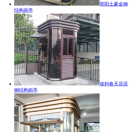
简阳土豪金钢
结构岗亭
保利春天花语
钢结构岗亭