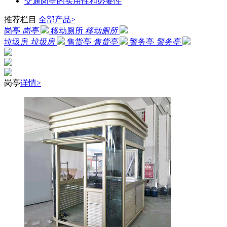
交通岗亭的实用性和必要性
推荐栏目
全部产品>
岗亭
岗亭
移动厕所
移动厕所
垃圾房
垃圾房
售货亭
售货亭
警务亭
警务亭
岗亭
详情>