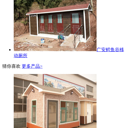
广安鳄鱼谷移
动厕所
猜你喜欢
更多产品>