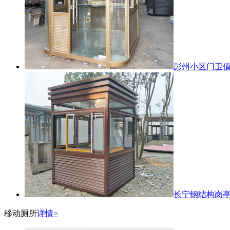
彭州小区门卫
长宁钢结构岗
移动厕所
详情>