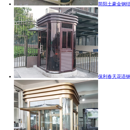
简阳土豪金钢
保利春天花语