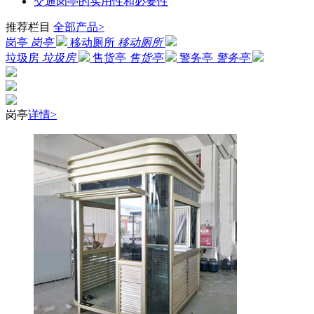
交通岗亭的实用性和必要性
推荐栏目
全部产品>
岗亭
岗亭
移动厕所
移动厕所
垃圾房
垃圾房
售货亭
售货亭
警务亭
警务亭
岗亭
详情>