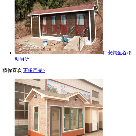
广安鳄鱼谷移
动厕所
猜你喜欢
更多产品>