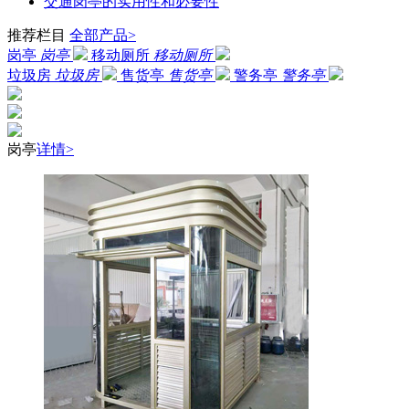
交通岗亭的实用性和必要性
推荐栏目
全部产品>
岗亭
岗亭
移动厕所
移动厕所
垃圾房
垃圾房
售货亭
售货亭
警务亭
警务亭
岗亭
详情>