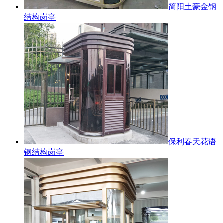
简阳土豪金钢
结构岗亭
保利春天花语
钢结构岗亭