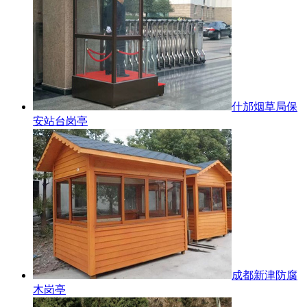
什邡烟草局保
安站台岗亭
成都新津防腐
木岗亭